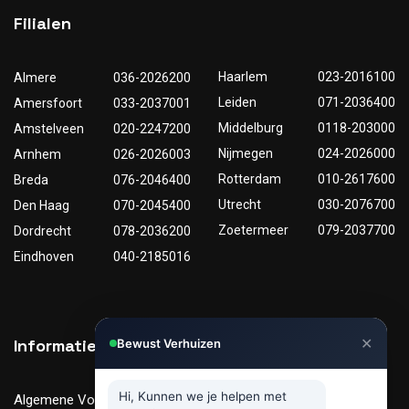
Filialen
Haarlem
023-2016100
Almere
036-2026200
Leiden
071-2036400
Amersfoort
033-2037001
Middelburg
0118-203000
Amstelveen
020-2247200
Nijmegen
024-2026000
Arnhem
026-2026003
Rotterdam
010-2617600
Breda
076-2046400
Utrecht
030-2076700
Den Haag
070-2045400
Zoetermeer
079-2037700
Dordrecht
078-2036200
Eindhoven
040-2185016
✕
Informatie
Nuttige links
Bewust Verhuizen
Hi, Kunnen we je helpen met
Algemene Voorwaarden
Tarieven