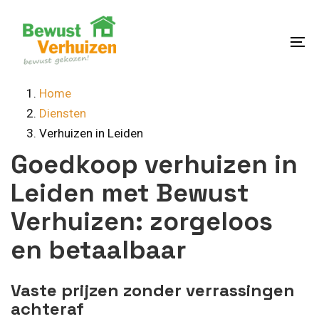
Skip
Skip
links
to
content
To
na
Home
Diensten
Verhuizen in Leiden
Goedkoop verhuizen in
Leiden met Bewust
Verhuizen: zorgeloos
en betaalbaar
Vaste prijzen zonder verrassingen
achteraf