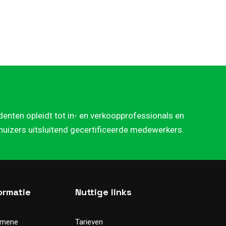
denten opleidt tot in- en verkoopprofessionals en
rhuizers uitsluitend gecertificeerde medewerkers.
ormatie
Nuttige links
emene
Tarieven