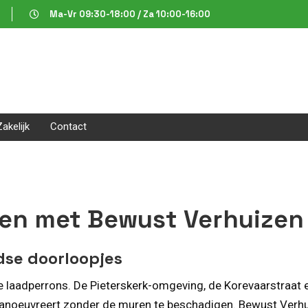
Ma-Vr 09:30-18:00 / Za 10:00-16:00
Zakelijk
Contact
iden met Bewust Verhuizen
idse doorloopjes
me laadperrons. De Pieterskerk-omgeving, de Korevaarstraat
ap manoeuvreert zonder de muren te beschadigen. Bewust Ve