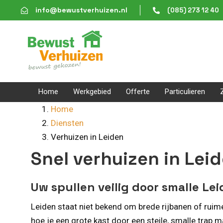
Skip
Skip
info@bewustverhuizen.nl
(085) 273 12 40
links
to
content
Home
Werkgebied
Offerte
Particulieren
Home
Diensten
Verhuizen in Leiden
Snel verhuizen in Le
Uw spullen veilig door smalle Le
Leiden staat niet bekend om brede rijbanen of rui
hoe je een grote kast door een steile, smalle tr