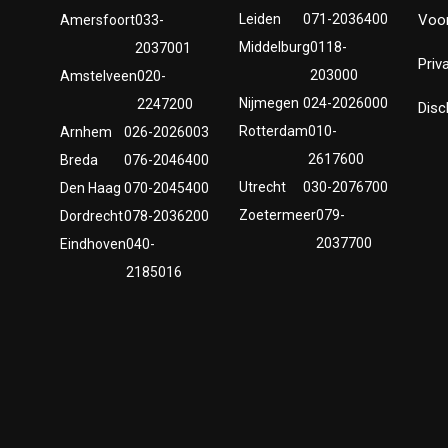
Leiden
071-2036400
Voo
Amersfoort
033-
Middelburg
0118-
2037001
Priv
203000
Amstelveen
020-
Nijmegen
024-2026000
2247200
Disc
Rotterdam
010-
Arnhem
026-2026003
2617600
Breda
076-2046400
Utrecht
030-2076700
Den Haag
070-2045400
Zoetermeer
079-
Dordrecht
078-2036200
2037700
Eindhoven
040-
2185016