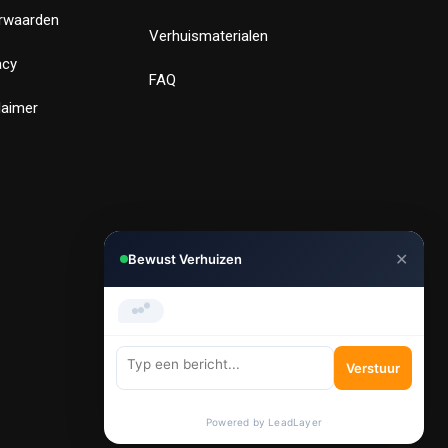
rwaarden
Verhuismaterialen
acy
FAQ
laimer
✕
Bewust Verhuizen
Hi, Kunnen we je helpen met
verhuizen?
Verstuur
Powered by LeadLayer