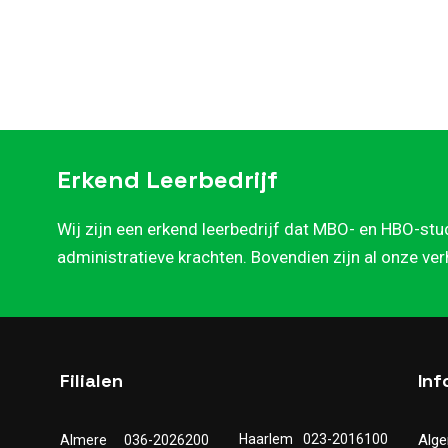
Erkend Leerbedrijf
Wij zijn een erkend leerbedrijf dat MBO- en HBO-stu
administratieve krachten. Bovendien zijn al onze ve
Filialen
Inf
Haarlem
023-2016100
Alg
Almere
036-2026200