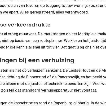
 beoordelen van tevoren de toegang tot uw woning, zodat er 
 we apart. Alles geregistreerd, alles verantwoord.
dse verkeersdrukte
 al vroeg muurvast. De marktdagen op het Marktplein make
 niet op basis van een routeplanner. We kiezen het juiste tijd
nder die kennis al snel uit tot vier. Dat gaat u bij ons niet o
ingen bij een verhuizing
rasten als het op verhuizen aankomt. De Leidse Hout en de Me
der, richting de Binnenstad of de Pancraswijk, en het beeld 
e alleen met de juiste heftechniek te benutten zijn. Veel w
 zo steil dat standaard verhuisapparatuur niet volstaat.
egen de kasseistraten rond de Rapenburg glibberig. In de wint