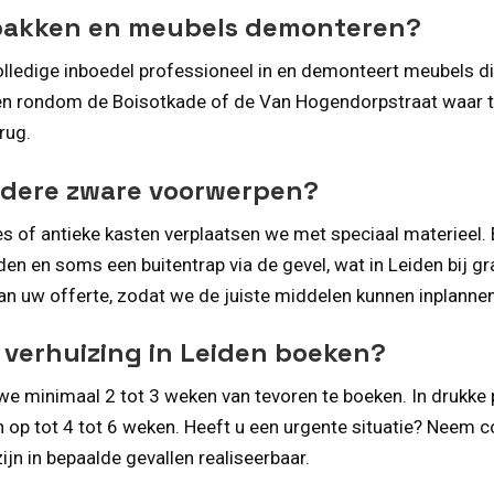
npakken en meubels demonteren?
lledige inboedel professioneel in en demonteert meubels di
anden rondom de Boisotkade of de Van Hogendorpstraat waar 
rug.
andere zware voorwerpen?
fes of antieke kasten verplaatsen we met speciaal materieel
den en soms een buitentrap via de gevel, wat in Leiden bij g
van uw offerte, zodat we de juiste middelen kunnen inplannen
 verhuizing in Leiden boeken?
we minimaal 2 tot 3 weken van tevoren te boeken. In drukke 
n op tot 4 tot 6 weken. Heeft u een urgente situatie? Neem co
jn in bepaalde gevallen realiseerbaar.