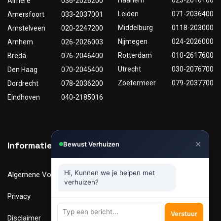
Haarlem
023-2016100
Almere
036-2026200
Leiden
071-2036400
Amersfoort
033-2037001
Middelburg
0118-203000
Amstelveen
020-2247200
Nijmegen
024-2026000
Arnhem
026-2026003
Rotterdam
010-2617600
Breda
076-2046400
Utrecht
030-2076700
Den Haag
070-2045400
Zoetermeer
079-2037700
Dordrecht
078-2036200
Eindhoven
040-2185016
✕
Informatie
Nuttige links
Bewust Verhuizen
Hi, Kunnen we je helpen met
Algemene Voorwaarden
Tarieven
verhuizen?
Privacy
Verhuismaterialen
Verstuur
Disclaimer
FAQ