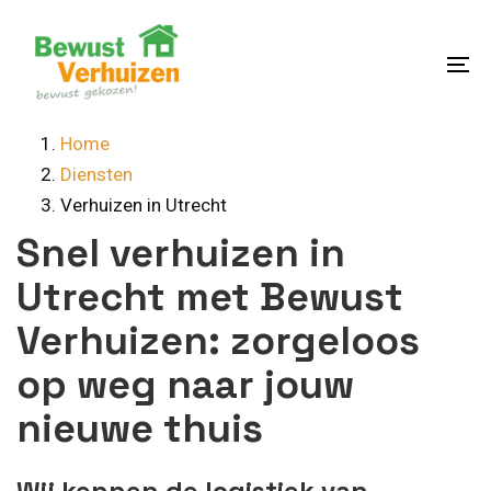
Skip
Skip
links
to
content
To
na
Home
Diensten
Verhuizen in Utrecht
Snel verhuizen in
Utrecht met Bewust
Verhuizen: zorgeloos
op weg naar jouw
nieuwe thuis
Wij kennen de logistiek van