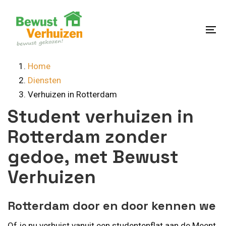
Skip
Skip
links
to
content
To
na
Home
Diensten
Verhuizen in Rotterdam
Student verhuizen in
Rotterdam zonder
gedoe, met Bewust
Verhuizen
Rotterdam door en door kennen we
Of je nu verhuist vanuit een studentenflat aan de Meent