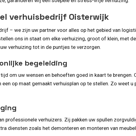
e, garanderen wij een soepele en stress-vrije verhuizing.
l verhuisbedrijf Oisterwijk
ijf – we zijn uw partner voor alles op het gebied van logis
llen ons in staat om elke verhuizing, groot of klein, met d
 uw verhuizing tot in de puntjes te verzorgen.
nlijke begeleiding
 tijd om uw wensen en behoeften goed in kaart te brengen.
 een op maat gemaakt verhuisplan op te stellen. Zo weet u p
rging
n professionele verhuizers. Zij pakken uw spullen zorgvuldig 
 extra diensten zoals het demonteren en monteren van meubels