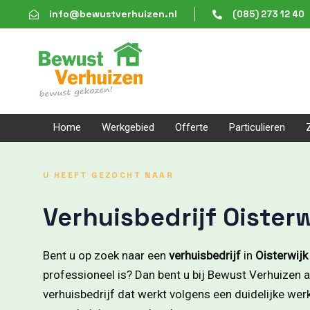
Skip
Skip
info@bewustverhuizen.nl
(085) 273 12 40
links
to
content
Home
Werkgebied
Offerte
Particulieren
U HEEFT GEZOCHT NAAR
Verhuisbedrijf Oisterw
Bent u op zoek naar een
verhuisbedrijf
in
Oisterwijk
professioneel is? Dan bent u bij Bewust Verhuizen aa
verhuisbedrijf dat werkt volgens een duidelijke we