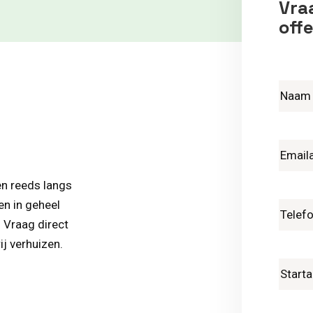
Vraa
offe
en reeds langs
en in geheel
. Vraag direct
ij verhuizen.