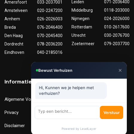
Leiden
071-2036400
Amersfoort
033-2037001
Middelburg
0118-203000
Amstelveen
020-2247200
Nijmegen
024-2026000
Arnhem
026-2026003
Rotterdam
010-2617600
Breda
076-2046400
Utrecht
030-2076700
Den Haag
070-2045400
Zoetermeer
079-2037700
Dordrecht
078-2036200
Eindhoven
040-2185016
✕
Bewust Verhuizen
Informatie
Nuttige links
Hi, Kunnen we je helpen met
verhuizen?
Algemene Voorwaarden
Tarieven
Privacy
Verhuismaterialen
Verstuur
Disclaimer
FAQ
Powered by LeadLayer