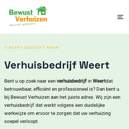
Skip
Skip
links
to
content
To
na
U HEEFT GEZOCHT NAAR
Verhuisbedrijf Weert
Bent u op zoek naar een
verhuisbedrijf
in
Weert
dat
betrouwbaar, efficiënt en professioneel is? Dan bent u
bij Bewust Verhuizen aan het juiste adres. Wij zijn een
verhuisbedrijf dat werkt volgens een duidelijke
werkwijze om ervoor te zorgen dat uw verhuizing
soepel verloopt.