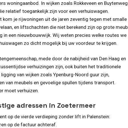
ers woningaanbod. In wijken zoals Rokkeveen en Buytenweg
e relatief toegankelijk zijn voor een verhuiswagen.
t kom je rijwoningen uit de jaren zeventig tegen met smalle
elaan, en liftschachten die niet berekend zijn op grote meub
ng in een nieuwbouwwijk. Wij weten precies welke routes w
uiswagen zo dicht mogelijk bij uw voordeur te krijgen.
ntengemeenschap, mede door de nabijheid van Den Haag en
 tussentijdse verhuizingen zijn, ook buiten het traditionele
ligging van wijken zoals Ypenburg-Noord guur zijn,
n van meubels en gevoelige spullen tijdens transport.
er moet verhuizen.
astige adressen in Zoetermeer
t op de vierde verdieping zonder lift in Palenstein:
ren op de factuur achteraf.