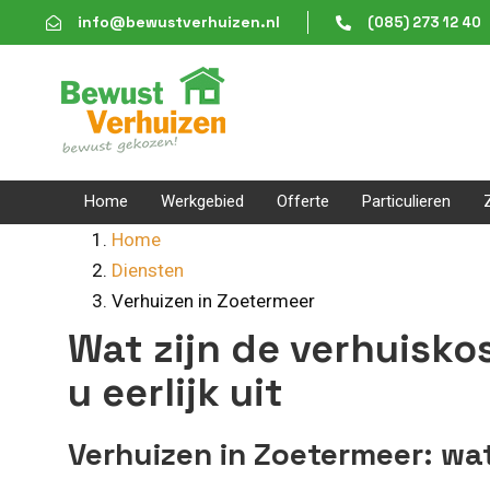
Skip
Skip
info@bewustverhuizen.nl
(085) 273 12 40
links
to
content
Home
Werkgebied
Offerte
Particulieren
Home
Diensten
Verhuizen in Zoetermeer
Wat zijn de verhuisko
u eerlijk uit
Verhuizen in Zoetermeer: wa