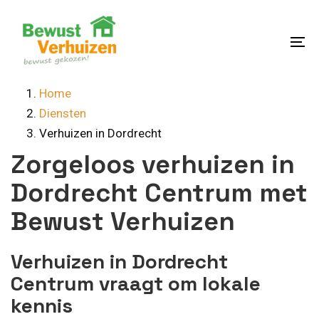
Skip
Skip
links
to
content
To
na
Home
Diensten
Verhuizen in Dordrecht
Zorgeloos verhuizen in
Dordrecht Centrum met
Bewust Verhuizen
Verhuizen in Dordrecht
Centrum vraagt om lokale
kennis