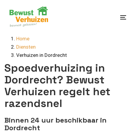
Skip
Skip
links
to
content
To
na
Home
Diensten
Verhuizen in Dordrecht
Spoedverhuizing in
Dordrecht? Bewust
Verhuizen regelt het
razendsnel
Binnen 24 uur beschikbaar in
Dordrecht