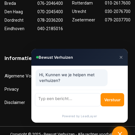
Rotterdam
010-2617600
Breda
076-2046400
Utrecht
030-2076700
Den Haag
070-2045400
Zoetermeer
079-2037700
Dordrecht
078-2036200
Eindhoven
040-2185016
✕
Informatie
Nuttige links
Bewust Verhuizen
Hi, Kunnen we je helpen met
Algemene Voorwaarden
Tarieven
verhuizen?
Privacy
Verhuismaterialen
Verstuur
Disclaimer
FAQ
Powered by LeadLayer
Copyright © 2025 - Bewust Verhuizen - Alle rechten voorbehouden