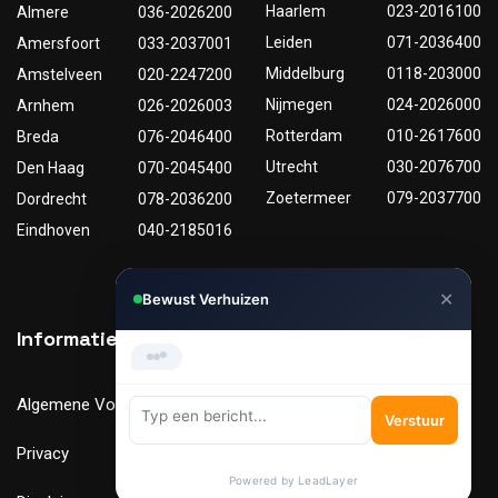
Haarlem
023-2016100
Almere
036-2026200
Leiden
071-2036400
Amersfoort
033-2037001
Middelburg
0118-203000
Amstelveen
020-2247200
Nijmegen
024-2026000
Arnhem
026-2026003
Rotterdam
010-2617600
Breda
076-2046400
Utrecht
030-2076700
Den Haag
070-2045400
Zoetermeer
079-2037700
Dordrecht
078-2036200
Eindhoven
040-2185016
✕
Bewust Verhuizen
Hi, Kunnen we je helpen met
Informatie
Nuttige links
verhuizen?
Algemene Voorwaarden
Tarieven
Verstuur
Privacy
Verhuismaterialen
Powered by LeadLayer