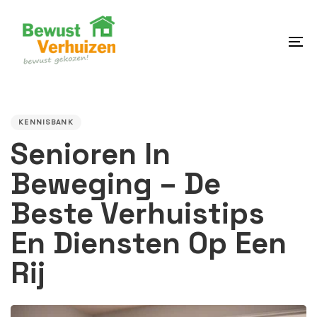
Skip
Skip
links
to
content
To
na
PUBLISHED
IN:
KENNISBANK
Senioren In
Beweging – De
Beste Verhuistips
En Diensten Op Een
Rij