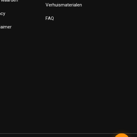
Verhuismaterialen
acy
FAQ
laimer
✕
Bewust Verhuizen
Verstuur
Powered by LeadLayer