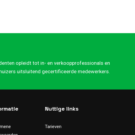
denten opleidt tot in- en verkoopprofessionals en
rhuizers uitsluitend gecertificeerde medewerkers.
ormatie
Nuttige links
emene
Tarieven
rwaarden