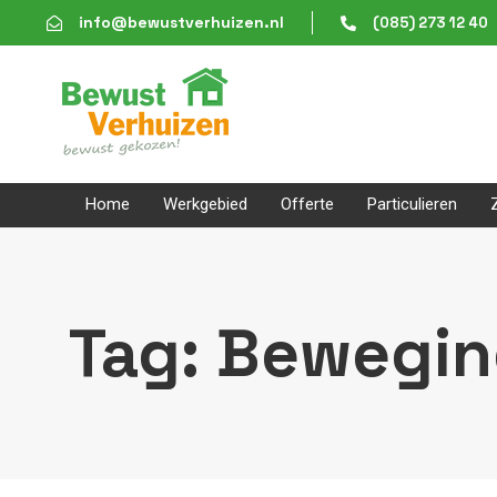
Skip
Skip
info@bewustverhuizen.nl
(085) 273 12 40
links
to
content
Home
Werkgebied
Offerte
Particulieren
Tag: Bewegi