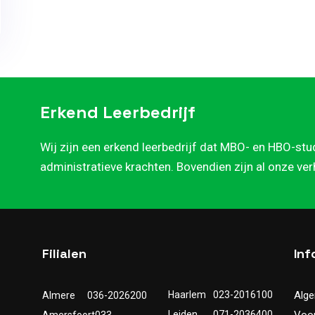
Erkend Leerbedrijf
Wij zijn een erkend leerbedrijf dat MBO- en HBO-stu
administratieve krachten. Bovendien zijn al onze ve
Filialen
Inf
Haarlem
023-2016100
Alg
Almere
036-2026200
Leiden
071-2036400
Voo
Amersfoort
033-