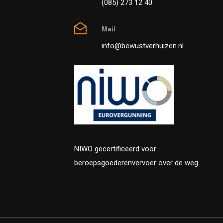
(085) 273 12 40
Mail
info@bewustverhuizen.nl
NIWO gecertificeerd voor
beroepsgoederenvervoer over de weg.