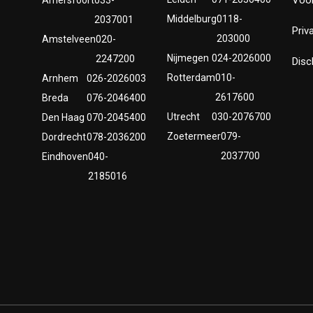
Middelburg
0118-
2037001
Priv
203000
Amstelveen
020-
Nijmegen
024-2026000
2247200
Disc
Rotterdam
010-
Arnhem
026-2026003
2617600
Breda
076-2046400
Utrecht
030-2076700
Den Haag
070-2045400
Zoetermeer
079-
Dordrecht
078-2036200
2037700
Eindhoven
040-
2185016