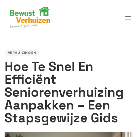
Skip
Skip
links
to
content
To
na
PUBLISHED
IN:
VERHUIZINGEN
Hoe Te Snel En
Efficiënt
Seniorenverhuizing
Aanpakken – Een
Stapsgewijze Gids