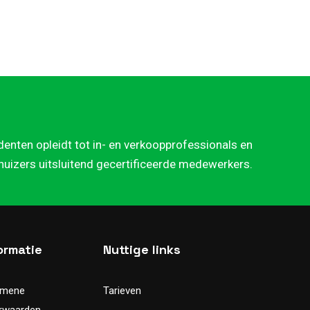
denten opleidt tot in- en verkoopprofessionals en
rhuizers uitsluitend gecertificeerde medewerkers.
ormatie
Nuttige links
emene
Tarieven
rwaarden