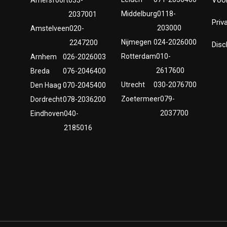
Middelburg
0118-
2037001
Priv
203000
Amstelveen
020-
Nijmegen
024-2026000
2247200
Disc
Rotterdam
010-
Arnhem
026-2026003
2617600
Breda
076-2046400
Utrecht
030-2076700
Den Haag
070-2045400
Zoetermeer
079-
Dordrecht
078-2036200
2037700
Eindhoven
040-
2185016