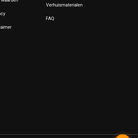
Verhuismaterialen
acy
FAQ
laimer
✕
Bewust Verhuizen
Verstuur
Powered by LeadLayer