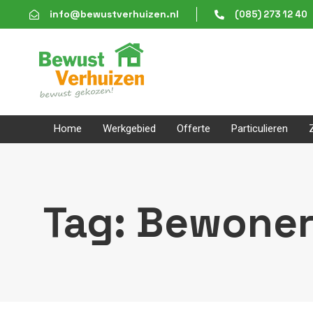
Skip
Skip
info@bewustverhuizen.nl
(085) 273 12 40
links
to
content
Home
Werkgebied
Offerte
Particulieren
Tag: Bewone