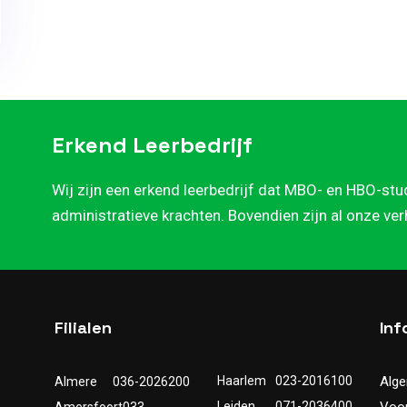
Erkend Leerbedrijf
Wij zijn een erkend leerbedrijf dat MBO- en HBO-stu
administratieve krachten. Bovendien zijn al onze ve
Filialen
Inf
Haarlem
023-2016100
Alg
Almere
036-2026200
Leiden
071-2036400
Voo
Amersfoort
033-