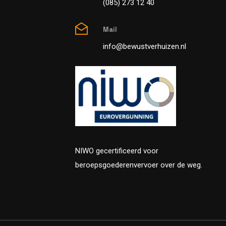
(085) 273 12 40
Mail
info@bewustverhuizen.nl
NIWO gecertificeerd voor
beroepsgoederenvervoer over de weg.