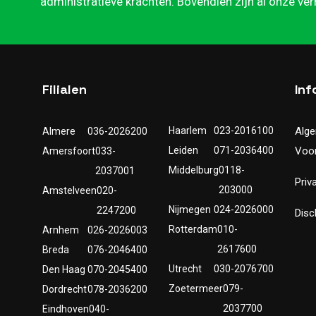
administratieve krachten. Bovendien zijn al onze ve
Filialen
Inf
Haarlem
023-2016100
Alg
Almere
036-2026200
Leiden
071-2036400
Voo
Amersfoort
033-
Middelburg
0118-
2037001
Priv
203000
Amstelveen
020-
Nijmegen
024-2026000
2247200
Disc
Rotterdam
010-
Arnhem
026-2026003
2617600
Breda
076-2046400
Utrecht
030-2076700
Den Haag
070-2045400
Zoetermeer
079-
Dordrecht
078-2036200
2037700
Eindhoven
040-