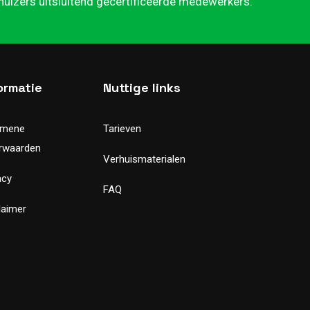
rhuizers uitsluitend gecertificeerde medewerkers.
ormatie
Nuttige links
emene
Tarieven
rwaarden
Verhuismaterialen
acy
FAQ
laimer