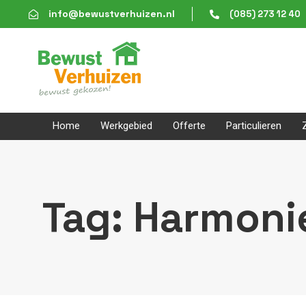
Skip
Skip
info@bewustverhuizen.nl
(085) 273 12 40
links
to
content
Home
Werkgebied
Offerte
Particulieren
Tag: Harmoni