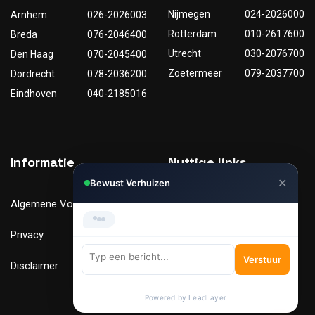
Nijmegen
024-2026000
Arnhem
026-2026003
Rotterdam
010-2617600
Breda
076-2046400
Utrecht
030-2076700
Den Haag
070-2045400
Zoetermeer
079-2037700
Dordrecht
078-2036200
Eindhoven
040-2185016
Informatie
Nuttige links
✕
Bewust Verhuizen
Algemene Voorwaarden
Tarieven
Privacy
Verhuismaterialen
Verstuur
Disclaimer
FAQ
Powered by LeadLayer