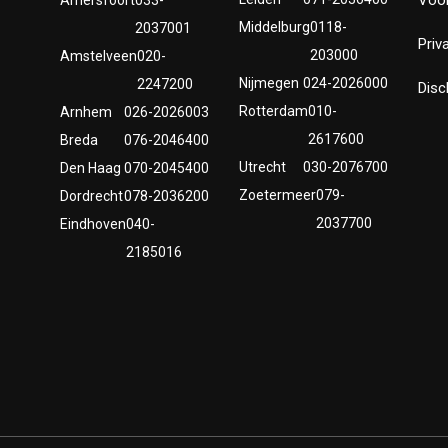
Middelburg
0118-
2037001
Priv
203000
Amstelveen
020-
Nijmegen
024-2026000
2247200
Disc
Rotterdam
010-
Arnhem
026-2026003
2617600
Breda
076-2046400
Utrecht
030-2076700
Den Haag
070-2045400
Zoetermeer
079-
Dordrecht
078-2036200
2037700
Eindhoven
040-
2185016