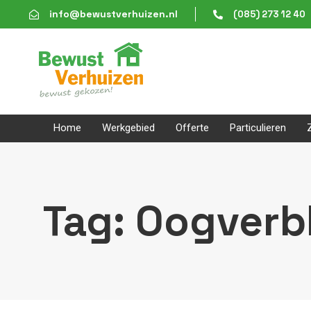
Skip
Skip
info@bewustverhuizen.nl
(085) 273 12 40
links
to
content
Home
Werkgebied
Offerte
Particulieren
Tag: Oogverb