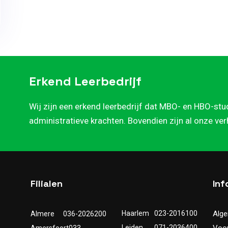
Erkend Leerbedrijf
Wij zijn een erkend leerbedrijf dat MBO- en HBO-stu
administratieve krachten. Bovendien zijn al onze ve
Filialen
Inf
Haarlem
023-2016100
Alg
Almere
036-2026200
Leiden
071-2036400
Voo
Amersfoort
033-