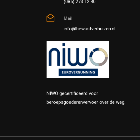
(085) 273 12 40
Mail
info@bewustverhuizen.nl
NIWO gecertificeerd voor
beroepsgoederenvervoer over de weg.