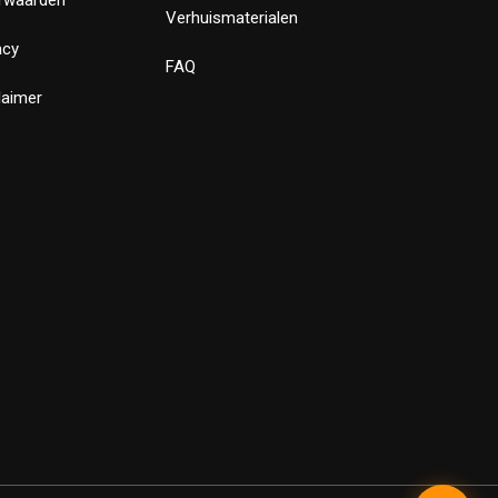
Verhuismaterialen
acy
FAQ
laimer
✕
Bewust Verhuizen
Verstuur
Powered by LeadLayer