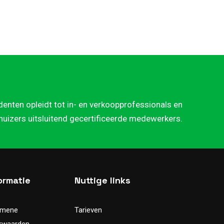
denten opleidt tot in- en verkoopprofessionals en
rhuizers uitsluitend gecertificeerde medewerkers.
ormatie
Nuttige links
emene
Tarieven
rwaarden