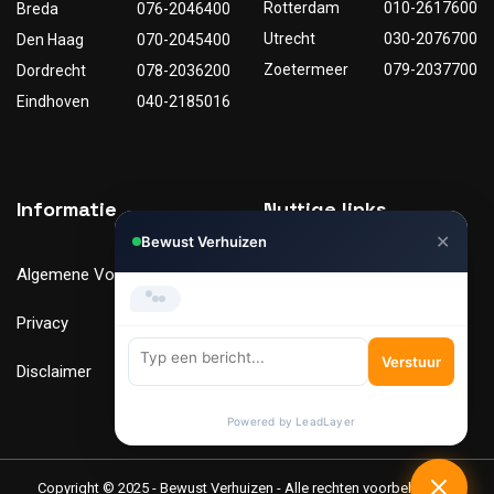
Rotterdam
010-2617600
Breda
076-2046400
Utrecht
030-2076700
Den Haag
070-2045400
Zoetermeer
079-2037700
Dordrecht
078-2036200
Eindhoven
040-2185016
Informatie
Nuttige links
✕
Bewust Verhuizen
Algemene Voorwaarden
Tarieven
Privacy
Verhuismaterialen
Verstuur
Disclaimer
FAQ
Powered by LeadLayer
Copyright © 2025 - Bewust Verhuizen - Alle rechten voorbehouden