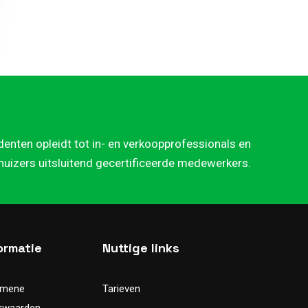
denten opleidt tot in- en verkoopprofessionals en
rhuizers uitsluitend gecertificeerde medewerkers.
ormatie
Nuttige links
emene
Tarieven
rwaarden