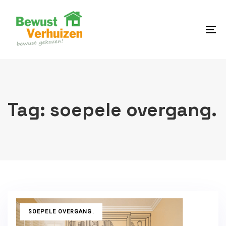
Skip
Skip
links
to
content
To
na
Tag: soepele overgang.
TAGS
SOEPELE OVERGANG.