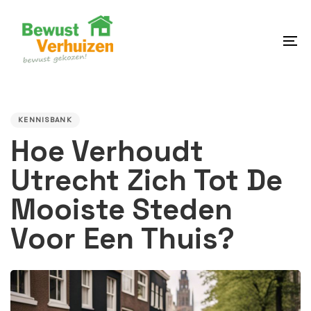
Skip
Skip
links
to
content
To
na
PUBLISHED
IN:
KENNISBANK
Hoe Verhoudt
Utrecht Zich Tot De
Mooiste Steden
Voor Een Thuis?