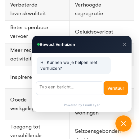
Verbeterde
Verhoogde
levenskwaliteit
segregratie
Beter openbaar
Geluidsoverlast
vervoer
✕
Bewust Verhuizen
Meer recreatieve
Stijgende
activiteiten
vastgoedprijzen
Hi, Kunnen we je helpen met
verhuizen?
Beperkte
Inspirerende sfeer
parkeermogelijkheden
Verstuur
Verhoogde
Goede
concurrentie om
Powered by LeadLayer
werkgelegenheid
woningen
Toegang tot
Seizoensgebonden
verschillende