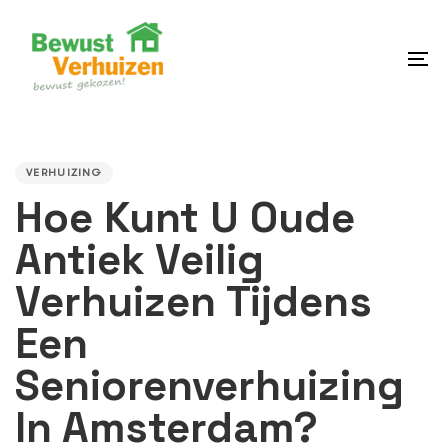
Skip
Skip
links
to
content
To
na
PUBLISHED
IN:
VERHUIZING
Hoe Kunt U Oude
Antiek Veilig
Verhuizen Tijdens
Een
Seniorenverhuizing
In Amsterdam?