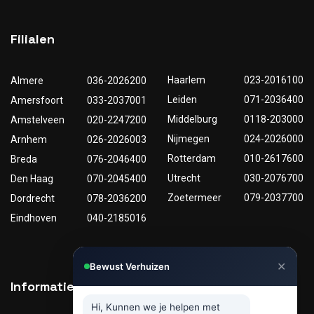
Filialen
Haarlem
023-2016100
Almere
036-2026200
Leiden
071-2036400
Amersfoort
033-2037001
Middelburg
0118-203000
Amstelveen
020-2247200
Nijmegen
024-2026000
Arnhem
026-2026003
Rotterdam
010-2617600
Breda
076-2046400
Utrecht
030-2076700
Den Haag
070-2045400
Zoetermeer
079-2037700
Dordrecht
078-2036200
Eindhoven
040-2185016
✕
Bewust Verhuizen
Informatie
Nuttige links
Hi, Kunnen we je helpen met