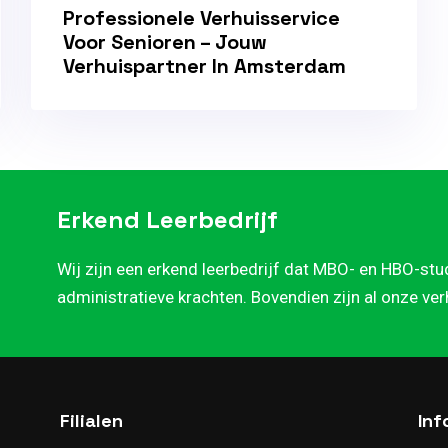
Professionele Verhuisservice
Voor Senioren – Jouw
Verhuispartner In Amsterdam
Erkend Leerbedrijf
Wij zijn een erkend leerbedrijf dat MBO- en HBO-stu
administratieve krachten. Bovendien zijn al onze ve
Filialen
Inf