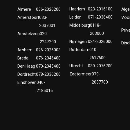
Haarlem
023-2016100
Alg
Almere
036-2026200
Leiden
071-2036400
Voo
Amersfoort
033-
Middelburg
0118-
2037001
Priv
203000
Amstelveen
020-
Nijmegen
024-2026000
2247200
Disc
Rotterdam
010-
Arnhem
026-2026003
2617600
Breda
076-2046400
Utrecht
030-2076700
Den Haag
070-2045400
Zoetermeer
079-
Dordrecht
078-2036200
2037700
Eindhoven
040-
2185016