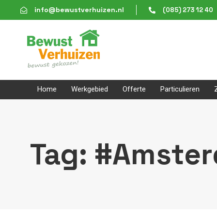
Skip
Skip
info@bewustverhuizen.nl
(085) 273 12 40
links
to
content
Home
Werkgebied
Offerte
Particulieren
Tag: #Amste