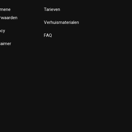
emene
Tarieven
rwaarden
Verhuismaterialen
acy
FAQ
laimer
✕
Bewust Verhuizen
Verstuur