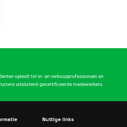
denten opleidt tot in- en verkoopprofessionals en
rhuizers uitsluitend gecertificeerde medewerkers.
ormatie
Nuttige links