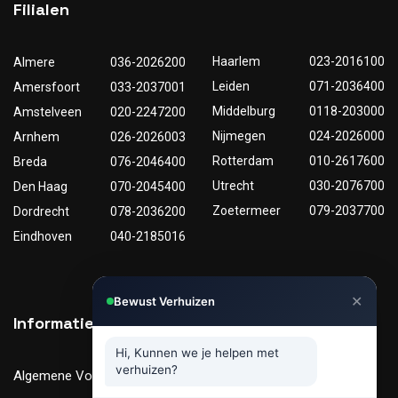
Filialen
Haarlem
023-2016100
Almere
036-2026200
Leiden
071-2036400
Amersfoort
033-2037001
Middelburg
0118-203000
Amstelveen
020-2247200
Nijmegen
024-2026000
Arnhem
026-2026003
Rotterdam
010-2617600
Breda
076-2046400
Utrecht
030-2076700
Den Haag
070-2045400
Zoetermeer
079-2037700
Dordrecht
078-2036200
Eindhoven
040-2185016
✕
Bewust Verhuizen
Informatie
Nuttige links
Hi, Kunnen we je helpen met
verhuizen?
Algemene Voorwaarden
Tarieven