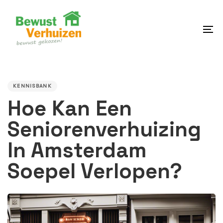
Skip
Skip
links
to
content
To
na
PUBLISHED
IN:
KENNISBANK
Hoe Kan Een
Seniorenverhuizing
In Amsterdam
Soepel Verlopen?