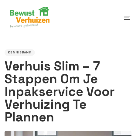
Skip
Skip
links
to
content
To
na
PUBLISHED
IN:
KENNISBANK
Verhuis Slim – 7
Stappen Om Je
Inpakservice Voor
Verhuizing Te
Plannen