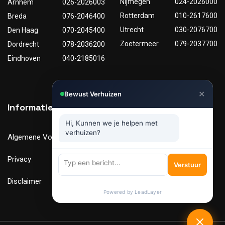
Nijmegen
024-2026000
Arnhem
026-2026003
Rotterdam
010-2617600
Breda
076-2046400
Utrecht
030-2076700
Den Haag
070-2045400
Zoetermeer
079-2037700
Dordrecht
078-2036200
Eindhoven
040-2185016
✕
Bewust Verhuizen
Informatie
Nuttige links
Hi, Kunnen we je helpen met
verhuizen?
Algemene Voorwaarden
Tarieven
Privacy
Verhuismaterialen
Verstuur
Disclaimer
FAQ
Powered by LeadLayer