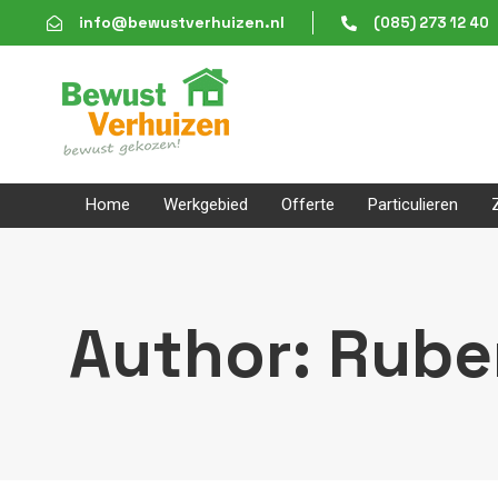
Skip
Skip
info@bewustverhuizen.nl
(085) 273 12 40
links
to
content
Home
Werkgebied
Offerte
Particulieren
Author: Rube