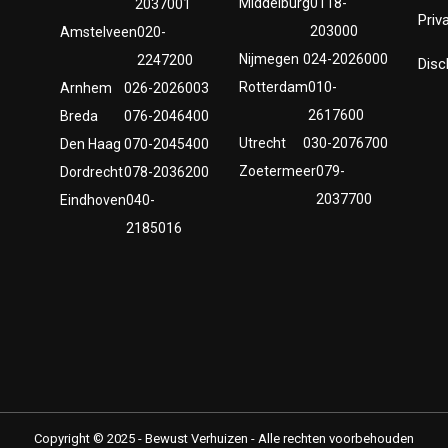
Middelburg
0118-
2037001
Priv
203000
Amstelveen
020-
Nijmegen
024-2026000
2247200
Disc
Rotterdam
010-
Arnhem
026-2026003
2617600
Breda
076-2046400
Utrecht
030-2076700
Den Haag
070-2045400
Zoetermeer
079-
Dordrecht
078-2036200
2037700
Eindhoven
040-
2185016
Copyright © 2025 - Bewust Verhuizen - Alle rechten voorbehouden