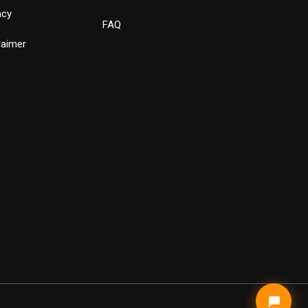
acy
FAQ
laimer
✕
Bewust Verhuizen
Verstuur
Powered by LeadLayer