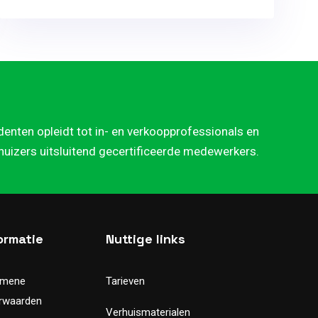
denten opleidt tot in- en verkoopprofessionals en
rhuizers uitsluitend gecertificeerde medewerkers.
ormatie
Nuttige links
emene
Tarieven
rwaarden
Verhuismaterialen