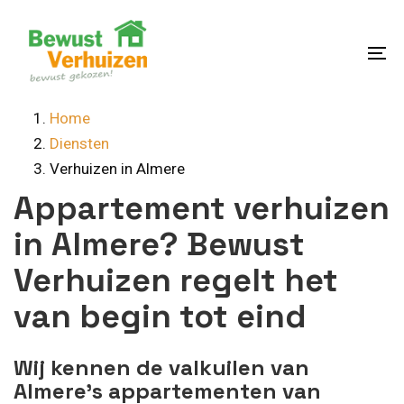
Skip
Skip
links
to
content
To
na
Home
Diensten
Verhuizen in Almere
Appartement verhuizen
in Almere? Bewust
Verhuizen regelt het
van begin tot eind
Wij kennen de valkuilen van
Almere’s appartementen van