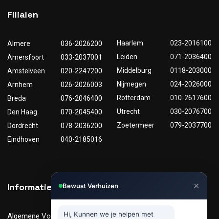
Filialen
Haarlem
023-2016100
Almere
036-2026200
Leiden
071-2036400
Amersfoort
033-2037001
Middelburg
0118-203000
Amstelveen
020-2247200
Nijmegen
024-2026000
Arnhem
026-2026003
Rotterdam
010-2617600
Breda
076-2046400
Utrecht
030-2076700
Den Haag
070-2045400
Zoetermeer
079-2037700
Dordrecht
078-2036200
Eindhoven
040-2185016
✕
Informatie
Nuttige links
Bewust Verhuizen
Hi, Kunnen we je helpen met
Algemene Voorwaarden
Tarieven