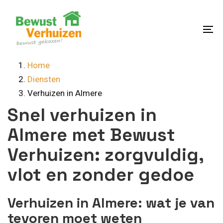
Skip
Skip
links
to
content
To
na
Home
Diensten
Verhuizen in Almere
Snel verhuizen in
Almere met Bewust
Verhuizen: zorgvuldig,
vlot en zonder gedoe
Verhuizen in Almere: wat je van
tevoren moet weten