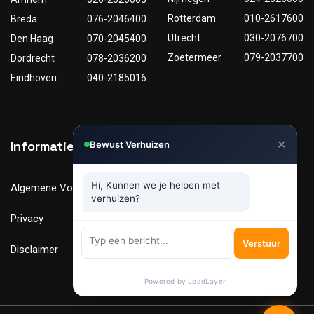
Rotterdam
010-2617600
Breda
076-2046400
Utrecht
030-2076700
Den Haag
070-2045400
Zoetermeer
079-2037700
Dordrecht
078-2036200
Eindhoven
040-2185016
✕
Informatie
Nuttige links
Bewust Verhuizen
Hi, Kunnen we je helpen met
Algemene Voorwaarden
Tarieven
verhuizen?
Privacy
Verhuismaterialen
Verstuur
Disclaimer
FAQ
Powered by LeadLayer