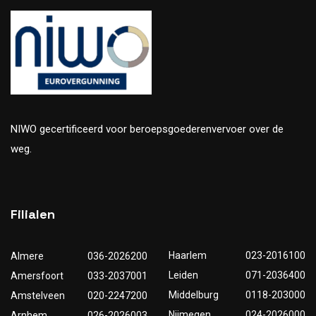
NIWO gecertificeerd voor beroepsgoederenvervoer over de
weg.
Filialen
Haarlem
023-2016100
Almere
036-2026200
Leiden
071-2036400
Amersfoort
033-2037001
Middelburg
0118-203000
Amstelveen
020-2247200
Nijmegen
024-2026000
Arnhem
026-2026003