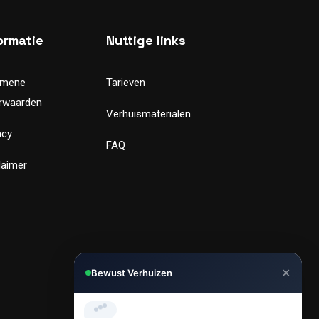
ormatie
Nuttige links
emene
Tarieven
rwaarden
Verhuismaterialen
acy
FAQ
laimer
✕
Bewust Verhuizen
Hi, Kunnen we je helpen met
verhuizen?