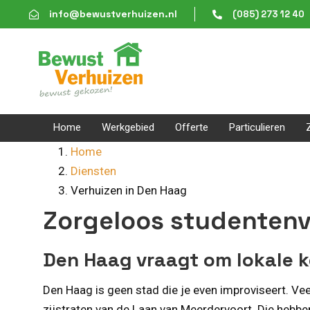
Skip
Skip
info@bewustverhuizen.nl
(085) 273 12 40
links
to
content
Home
Werkgebied
Offerte
Particulieren
Home
Diensten
Verhuizen in Den Haag
Zorgeloos studentenv
Den Haag vraagt om lokale k
Den Haag is geen stad die je even improviseert. Ve
zijstraten van de Laan van Meerdervoort. Die heb