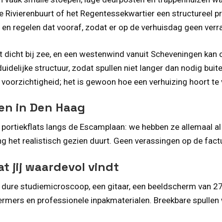
de Rivierenbuurt of het Regentessekwartier een structureel 
 en regelen dat vooraf, zodat er op de verhuisdag geen verra
gt dicht bij zee, en een westenwind vanuit Scheveningen kan
idelijke structuur, zodat spullen niet langer dan nodig buiten
oorzichtigheid; het is gewoon hoe een verhuizing hoort te 
sen in Den Haag
 portiekflats langs de Escamplaan: we hebben ze allemaal a
g het realistisch gezien duurt. Geen verassingen op de fact
 jij waardevol vindt
n dure studiemicroscoop, een gitaar, een beeldscherm van 27
ermers en professionele inpakmaterialen. Breekbare spullen