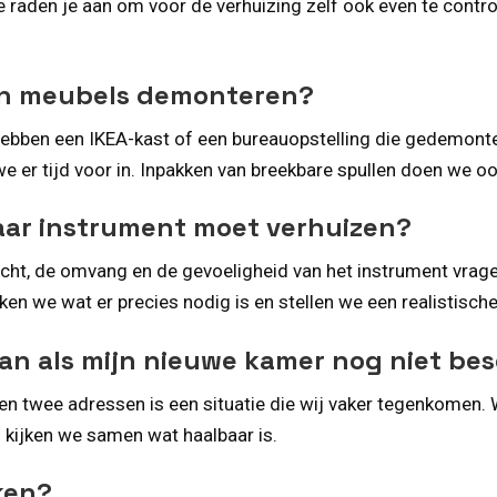
raden je aan om voor de verhuizing zelf ook even te control
 en meubels demonteren?
hebben een IKEA-kast of een bureauopstelling die gedemonte
r tijd voor in. Inpakken van breekbare spullen doen we ook;
waar instrument moet verhuizen?
wicht, de omvang en de gevoeligheid van het instrument vrag
en we wat er precies nodig is en stellen we een realistische
laan als mijn nieuwe kamer nog niet be
n twee adressen is een situatie die wij vaker tegenkomen.
n kijken we samen wat haalbaar is.
ken?