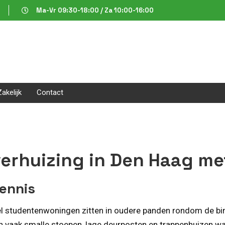
Ma-Vr 09:30-18:00 / Za 10:00-16:00
Zakelijk
Contact
erhuizing in Den Haag me
ennis
el studentenwoningen zitten in oudere panden rondom de bin
ben vaak smalle stoepen, lage deurposten en trappenhuizen