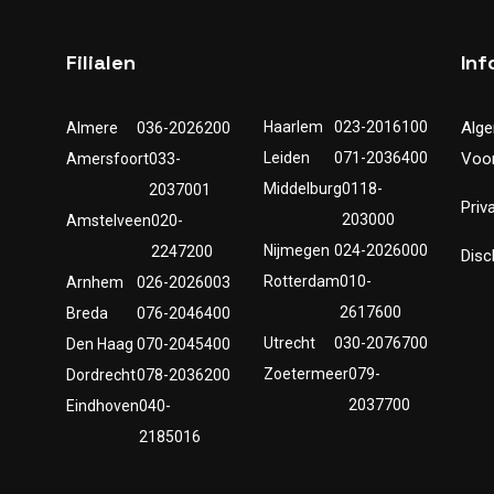
Filialen
Inf
Haarlem
023-2016100
Alg
Almere
036-2026200
Leiden
071-2036400
Voo
Amersfoort
033-
Middelburg
0118-
2037001
Priv
203000
Amstelveen
020-
Nijmegen
024-2026000
2247200
Disc
Rotterdam
010-
Arnhem
026-2026003
2617600
Breda
076-2046400
Utrecht
030-2076700
Den Haag
070-2045400
Zoetermeer
079-
Dordrecht
078-2036200
2037700
Eindhoven
040-
2185016