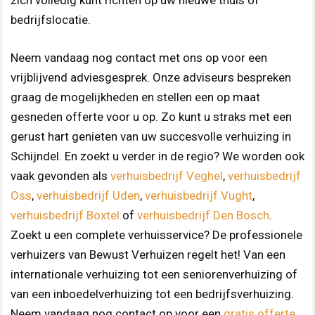
zich volledig kunt richten op uw nieuwe thuis of
bedrijfslocatie.
Neem vandaag nog contact met ons op voor een
vrijblijvend adviesgesprek. Onze adviseurs bespreken
graag de mogelijkheden en stellen een op maat
gesneden offerte voor u op. Zo kunt u straks met een
gerust hart genieten van uw succesvolle verhuizing in
Schijndel. En zoekt u verder in de regio? We worden ook
vaak gevonden als
verhuisbedrijf Veghel
,
verhuisbedrijf
Oss
,
verhuisbedrijf Uden
,
verhuisbedrijf Vught
,
verhuisbedrijf Boxtel
of
verhuisbedrijf Den Bosch
.
Zoekt u een complete verhuisservice? De professionele
verhuizers van Bewust Verhuizen regelt het! Van een
internationale verhuizing tot een seniorenverhuizing of
van een inboedelverhuizing tot een bedrijfsverhuizing.
Neem vandaag nog contact op voor een
gratis offerte