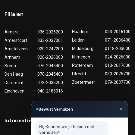
Filialen
Haarlem
023-2016100
Almere
036-2026200
Leiden
071-2036400
Amersfoort
033-2037001
Middelburg
0118-203000
Amstelveen
020-2247200
Nijmegen
024-2026000
Arnhem
026-2026003
Rotterdam
010-2617600
Breda
076-2046400
Utrecht
030-2076700
Den Haag
070-2045400
Zoetermeer
079-2037700
Dordrecht
078-2036200
Eindhoven
040-2185016
✕
Bewust Verhuizen
Informatie
Nuttige links
Hi, Kunnen we je helpen met
verhuizen?