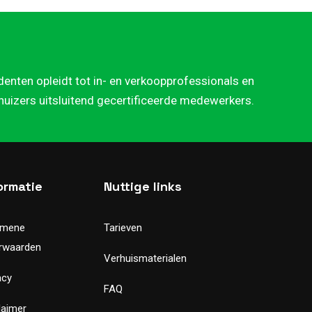
denten opleidt tot in- en verkoopprofessionals en
rhuizers uitsluitend gecertificeerde medewerkers.
ormatie
Nuttige links
emene
Tarieven
rwaarden
Verhuismaterialen
acy
FAQ
laimer