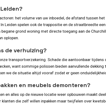
 Leiden?
factoren: het volume van uw inboedel, de afstand tussen het
s. In Leiden spelen ook de trappositie en de straatbreedte ee
n begane grond woning met directe toegang aan de Churchillla
an oplopen.
ns de verhuizing?
 onze transportverzekering. Schade die aantoonbaar tijdens d
ecken, want sommige polissen bieden aanvullende dekking ti
en we de situatie altijd vooraf zodat er geen onduidelijkhei
npakken en meubels demonteren?
n en alles op de nieuwe locatie weer opbouwen maakt deel ui
klanten die zelf willen inpakken maar twijfelen over kwetsb