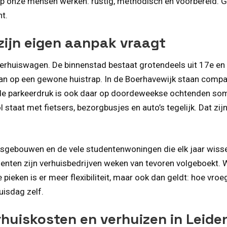
p onze mensen werken: rustig, methodisch en voorbereid. Gee
ht.
zijn eigen aanpak vraagt
n verhuiswagen. De binnenstad bestaat grotendeels uit 17e 
dan op een gewone huistrap. In de Boerhavewijk staan compac
de parkeerdruk is ook daar op doordeweekse ochtenden soms
staat met fietsers, bezorgbusjes en auto’s tegelijk. Dat zij
tsgebouwen en de vele studentenwoningen die elk jaar wisse
nten zijn verhuisbedrijven weken van tevoren volgeboekt. Wi
e pieken is er meer flexibiliteit, maar ook dan geldt: hoe vro
uisdag zelf.
rhuiskosten en verhuizen in Leide