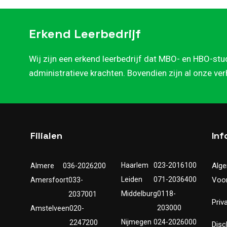
Erkend Leerbedrijf
Wij zijn een erkend leerbedrijf dat MBO- en HBO-stu
administratieve krachten. Bovendien zijn al onze ve
Filialen
Inf
Haarlem
023-2016100
Alg
Almere
036-2026200
Leiden
071-2036400
Voo
Amersfoort
033-
Middelburg
0118-
2037001
Priv
203000
Amstelveen
020-
Nijmegen
024-2026000
2247200
Disc