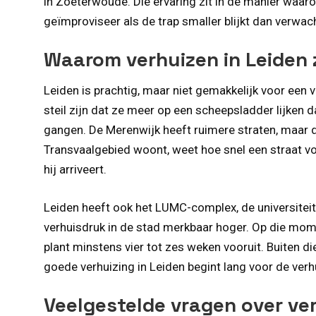
in Zoeterwoude. Die ervaring zit in de manier waaro
geïmproviseer als de trap smaller blijkt dan verwac
Waarom verhuizen in Leiden 
Leiden is prachtig, maar niet gemakkelijk voor ee
steil zijn dat ze meer op een scheepsladder lijken 
gangen. De Merenwijk heeft ruimere straten, maar 
Transvaalgebied woont, weet hoe snel een straat vol 
hij arriveert.
Leiden heeft ook het LUMC-complex, de universitei
verhuisdruk in de stad merkbaar hoger. Op die mome
plant minstens vier tot zes weken vooruit. Buiten di
goede verhuizing in Leiden begint lang voor de verh
Veelgestelde vragen over ve