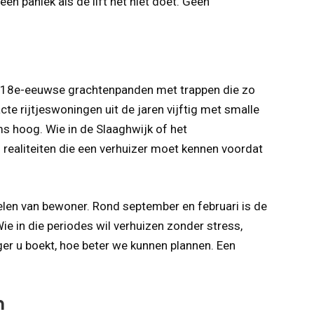
n paniek als de lift het niet doet. Geen
en 18e-eeuwse grachtenpanden met trappen die zo
te rijtjeswoningen uit de jaren vijftig met smalle
 hoog. Wie in de Slaaghwijk of het
n realiteiten die een verhuizer moet kennen voordat
len van bewoner. Rond september en februari is de
e in die periodes wil verhuizen zonder stress,
eger u boekt, hoe beter we kunnen plannen. Een
n