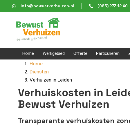
Skip
Skip
info@bewustverhuizen.nl
(085) 273 12 40
links
to
content
Home
Werkgebied
Offerte
Particulieren
Home
Diensten
Verhuizen in Leiden
Verhuiskosten in Lei
Bewust Verhuizen
Transparante verhuiskosten zon