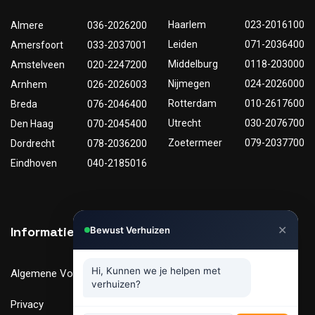
Haarlem
023-2016100
Almere
036-2026200
Leiden
071-2036400
Amersfoort
033-2037001
Middelburg
0118-203000
Amstelveen
020-2247200
Nijmegen
024-2026000
Arnhem
026-2026003
Rotterdam
010-2617600
Breda
076-2046400
Utrecht
030-2076700
Den Haag
070-2045400
Zoetermeer
079-2037700
Dordrecht
078-2036200
Eindhoven
040-2185016
✕
Informatie
Nuttige links
Bewust Verhuizen
Hi, Kunnen we je helpen met
Algemene Voorwaarden
Tarieven
verhuizen?
Privacy
Verhuismaterialen