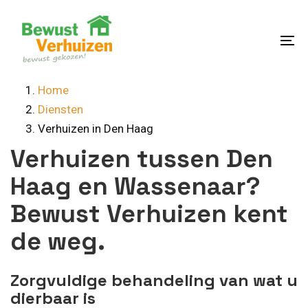
Skip
Skip
links
to
content
To
na
Home
Diensten
Verhuizen in Den Haag
Verhuizen tussen Den
Haag en Wassenaar?
Bewust Verhuizen kent
de weg.
Zorgvuldige behandeling van wat u
dierbaar is