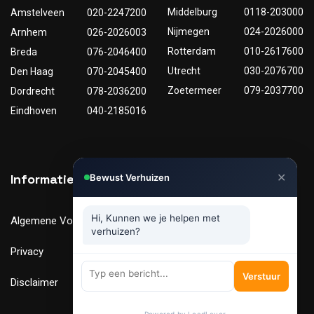
Middelburg
0118-203000
Amstelveen
020-2247200
Nijmegen
024-2026000
Arnhem
026-2026003
Rotterdam
010-2617600
Breda
076-2046400
Utrecht
030-2076700
Den Haag
070-2045400
Zoetermeer
079-2037700
Dordrecht
078-2036200
Eindhoven
040-2185016
✕
Informatie
Nuttige links
Bewust Verhuizen
Hi, Kunnen we je helpen met
Algemene Voorwaarden
Tarieven
verhuizen?
Privacy
Verhuismaterialen
Verstuur
Disclaimer
FAQ