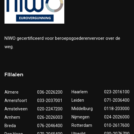
NIWO gecertificeerd voor beroepsgoederenvervoer over de
weg.
Filialen
Haarlem
023-2016100
Almere
036-2026200
Leiden
071-2036400
Amersfoort
033-2037001
Middelburg
0118-203000
Amstelveen
020-2247200
Nijmegen
024-2026000
Arnhem
026-2026003
Rotterdam
010-2617600
Breda
076-2046400
Utrecht
030-2076700