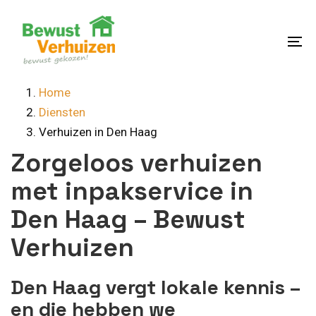
Skip
Skip
links
to
content
To
na
Home
Diensten
Verhuizen in Den Haag
Zorgeloos verhuizen
met inpakservice in
Den Haag – Bewust
Verhuizen
Den Haag vergt lokale kennis –
en die hebben we