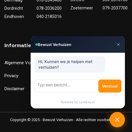
Den Haag
070-2045400
Zoetermeer
079-2037700
Dordrecht
078-2036200
Eindhoven
040-2185016
✕
Informatie
Nuttige links
Bewust Verhuizen
Hi, Kunnen we je helpen met
Algemene Voorwaarden
Tarieven
verhuizen?
Privacy
Verhuismaterialen
Verstuur
Disclaimer
FAQ
Powered by LeadLayer
Copyright © 2025 - Bewust Verhuizen - Alle rechten voorbehouden