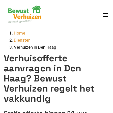
Skip
Skip
links
to
content
To
na
Home
Diensten
Verhuizen in Den Haag
Verhuisofferte
aanvragen in Den
Haag? Bewust
Verhuizen regelt het
vakkundig
Gratis offerte binnen 24 uur,