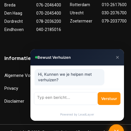
Rotterdam
010-2617600
Breda
076-2046400
Utrecht
030-2076700
Den Haag
070-2045400
Zoetermeer
079-2037700
Dordrecht
078-2036200
Eindhoven
040-2185016
✕
Informatie
Nuttige links
Bewust Verhuizen
Hi, Kunnen we je helpen met
Algemene Voorwaarden
Tarieven
verhuizen?
Privacy
Verhuismaterialen
Verstuur
Disclaimer
FAQ
Powered by LeadLayer