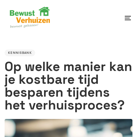
Skip
Skip
links
to
content
To
na
PUBLISHED
IN:
KENNISBANK
Op welke manier kan
je kostbare tijd
besparen tijdens
het verhuisproces?