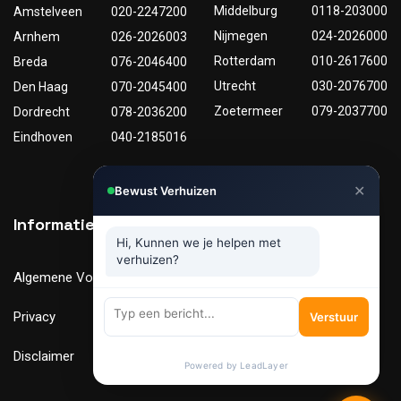
Middelburg
0118-203000
Amstelveen
020-2247200
Nijmegen
024-2026000
Arnhem
026-2026003
Rotterdam
010-2617600
Breda
076-2046400
Utrecht
030-2076700
Den Haag
070-2045400
Zoetermeer
079-2037700
Dordrecht
078-2036200
Eindhoven
040-2185016
✕
Bewust Verhuizen
Informatie
Nuttige links
Hi, Kunnen we je helpen met
verhuizen?
Algemene Voorwaarden
Tarieven
Privacy
Verhuismaterialen
Verstuur
Disclaimer
FAQ
Powered by LeadLayer